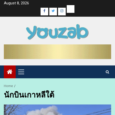
Skip
August 8, 2026
to
Email
Facebook
Twitter
Instagram
content
Primary
Menu
Home
นักบินเกาหลีใต้